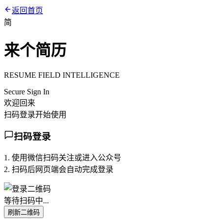
返回首页
简
来个简历
RESUME FIELD INTELLIGENCE
Secure Sign In
欢迎回来
扫码登录开始使用
扫码登录
1. 使用微信扫码关注或进入公众号
2. 扫码后网页端会自动完成登录
等待扫码中...
刷新二维码