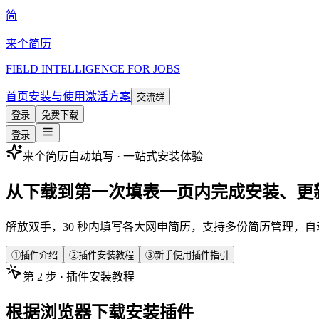
简
来个简历
FIELD INTELLIGENCE FOR JOBS
首页
安装与使用
激活方案
交流群
登录
免费下载
登录
来个简历自动填写 · 一站式安装体验
从下载到第一次填表
一页内完成安装、更
解放双手，30 秒内填写各大网申简历，支持多份简历管理，自
①
插件介绍
②
插件安装教程
③
新手使用插件指引
第
2
步 ·
插件安装教程
根据浏览器下载安装插件